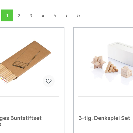
1
2
3
4
5
iges Buntstiftset
3-tlg. Denkspiel Set
O