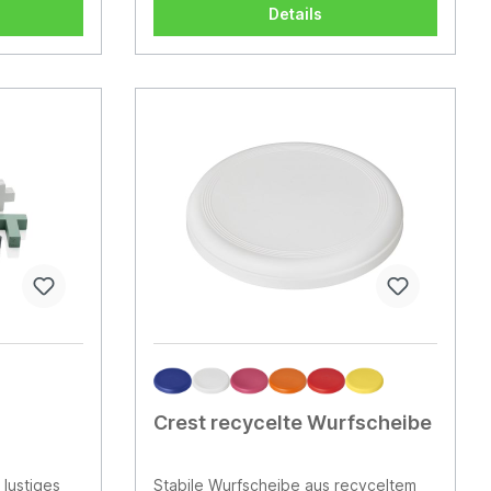
ind in drei
hergestellt. Machen Sie Ihren
Details
ns
nächsten Spieleabend unvergesslich!
 Fröhliche
Motiv, das
s zur
kalten
ition –
lustige
nten:•
ger
tzlichem
it
n für ein
Crest recycelte Wurfscheibe
 lustiges
Stabile Wurfscheibe aus recyceltem