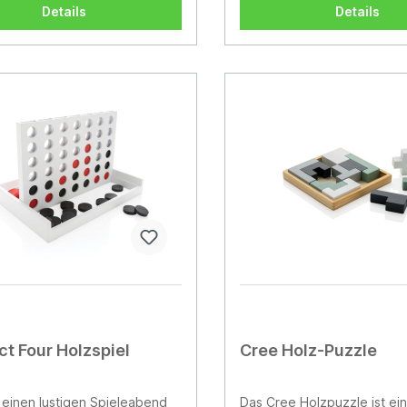
ch. Durchmesser: 22 cm.
Schreibspaß.Die Buntstifte s
Details
Details
liebevoll gestalteten Desig
erhältlich: Sommer-Edition –
Farben und ein lebendiges 
Lust auf sonnige Kreativität
macht.Winter-Edition – Ein
stimmungsvolles Design, da
gemütlichen Kreativität an 
Tagen einlädt.Feuerwehr-Ed
Passend zum Thema – zwei 
Feuerwehrmänner.Die Varia
Standardausführung: Ab La
lieferbar, optional mit zusä
Logoeindruck.• Individuelle
Gestaltung: Ab 500 Stück m
personalisierten Außenseite
einzigartiges Design.
t Four Holzspiel
Cree Holz-Puzzle
einen lustigen Spieleabend
Das Cree Holzpuzzle ist ein