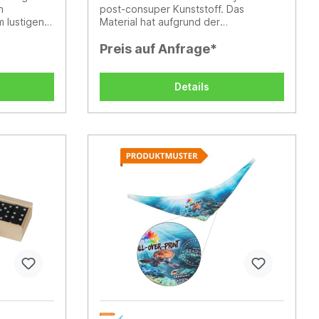
n
post-consuper Kunststoff. Das
m lustigen
Material hat aufgrund der
e tolle
Beschaffenheit des recycelten
einer
Materials eine gesprenkelte
Preis auf Anfrage*
Oberfläche. EN71-konform. Nicht für
Kinder unter drei Jahren geeignet.
Durchmesser: 18 cm.
Details