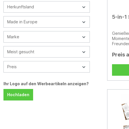
Herkunftsland
5-in-1
Made in Europe
Genießen
Marke
Momente
Freunden
enthält:
Meist gesucht
Schach 
Preis 
Kiefernh
gedruckt
Preis
Seite d
Backgam
Kiste. H
Ihr Logo auf den Werbeartikeln anzeigen?
zertifizi
FSC®-zer
Hochladen
Geschen
geliefert