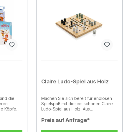
ghlights:3-
Verschluckbare Kleinteile,
kgammon,
Erstickungsgefahr.
rial:
esign mit
und
egs, Reisen
cherer
lächen und
: Ihre
halb des
orgt für
ntation.
Claire Ludo-Spiel aus Holz
sind die
Machen Sie sich bereit für endlosen
eren
Spielspaß mit diesem schönen Claire
ve Köpfe.
Ludo-Spiel aus Holz. Aus
oder
hochwertigem Holz gefertigt und in
en Kindern
einer FSC-zertifizierten Kraftbox
Preis auf Anfrage*
hwertige
verpackt, ist dieses Spiel sowohl
schön als auch verantwortungsvoll