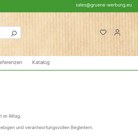
sales@gruene-werbung.eu
eferenzen
Katalog
 im Alltag.
lebigen und verantwortungsvollen Begleitern.