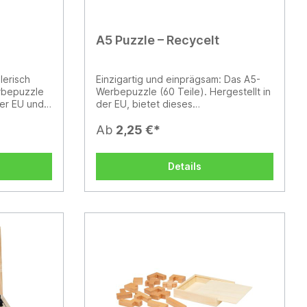
A5 Puzzle – Recycelt
lerisch
Einzigartig und einprägsam: Das A5-
rbepuzzle
Werbepuzzle (60 Teile). Hergestellt in
der EU und
der EU, bietet dieses
es eine
präzisionsgefertigte Puzzle eine
he für Ihr
vollständig gestaltbare Oberfläche für
Ab
2,25 €*
 kompakten
Ihr Logo. Verpackt in einer stabilen
ium-
Kompakt-Box, kombiniert es Spielspaß
it
mit hochwertiger Markenpräsenz –
Details
ideal für kreative Kampagnen und
Mailings.