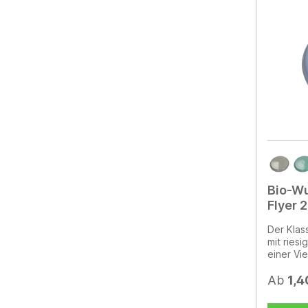
Tischset
oder übe
beschäft
praktisc
kann Ihr
platzier
Markenpr
Set wird 
geliefert
Bio-Wu
Flyer 
Der Klas
mit ries
einer Vie
Veredelu
Wurfsche
Ab
1,4
Kunststof
wunders