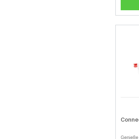
erhältli
Connec
Genieße 