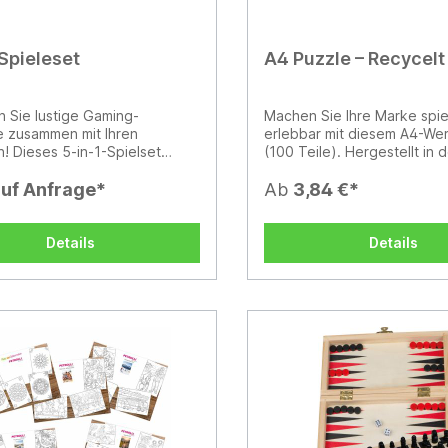
 Spieleset
A4 Puzzle – Recycelt
 Sie lustige Gaming-
Machen Sie Ihre Marke spie
 zusammen mit Ihren
erlebbar mit diesem A4-We
! Dieses 5-in-1-Spielset
(100 Teile). Hergestellt in 
 Mikado, Spielkarten, Domino,
präzisionsgefertigt, bietet 
und Backgammon. Weiße
auf Anfrage*
vollständig gestaltbare Fläc
Ab
3,84 €*
olzkiste 17 x 17 x 3,7cm mit
Design. Geliefert in einer
em Schachbrett auf einer
Box, ist es das ideale Prem
es Deckels gedrucktem
Geschenk, das Kreativität m
Details
Details
monbrett auf dem Boden der
langlebiger Markenpräsenz
ergestellt aus FSC®-
kombiniert.
ertem Holz. Wird in einer
tifizierten
kverpackung aus Kraftpapier
.