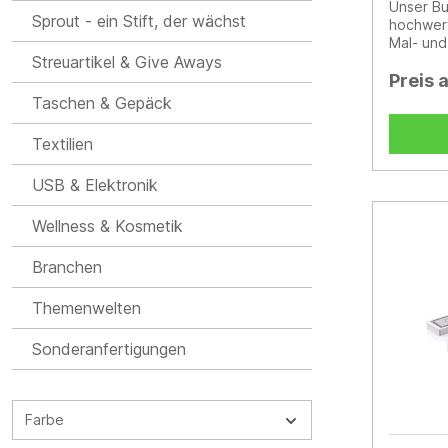
Unser Bu
Sprout - ein Stift, der wächst
hochwert
Mal- und
Streuartikel & Give Aways
leuchten
schlicht
Preis 
kombinie
Taschen & Gepäck
ansprec
wird auf
Textilien
und rückt
Fokus.Pr
USB & Elektronik
Holz: Di
robustem
Qualität
Wellness & Kosmetik
an leuch
kreative
Branchen
Schützt 
praktisc
Themenwelten
Aufbewa
Ideal fü
Sonderanfertigungen
Freizeit
Werbung 
gedruckt
stilvolle
Farbe