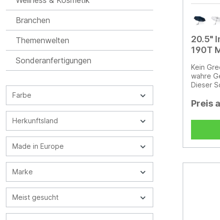
Wellness & Kosmetik
Branchen
20.5"
Themenwelten
190T M
Sonderanfertigungen
Kein Gre
wahre Ge
Dieser S
Pongee 
Farbe
hergeste
Preis 
Verwend
Gewebem
Herkunftsland
zur Wass
disrupti
Made in Europe
Blockcha
Sparen 
echte re
Marke
auf Wass
jedes ve
Water.or
Meist gesucht
handlich
manuelle
Metallra