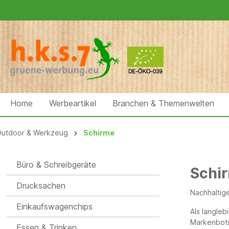
Home
Werbeartikel
Branchen & Themenwelten
utdoor & Werkzeug
Schirme
Büro & Schreibgeräte
Schi
Drucksachen
Nachhaltig
Einkaufswagenchips
Als langleb
Markenbots
Essen & Trinken