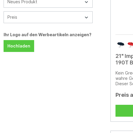
Neues Produkt
einen Gr
Schirmb
Flaschen
Preis
Wasserei
Zahlen i
Fasern.
Ihr Logo auf den Werbeartikeln anzeigen?
basiert 
Ökobilan
Hochladen
Exchange
2016 ver
21" I
wurden.
190T 
öffnen/s
open/
Kein Gre
wahre Ge
Dieser S
Pongee 
hergeste
Preis 
Verwend
Gewebem
zur Wass
disrupti
Blockcha
Sparen 
echte re