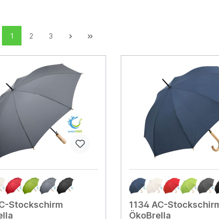
1
2
3
AC-Stockschirm
1134 AC-Stockschir
lla
ÖkoBrella