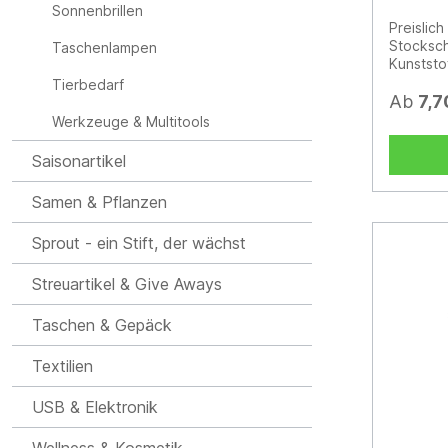
Sonnenbrillen
Preislich
Stocksch
Taschenlampen
Kunststo
Komforta
Tierbedarf
schnelle
Ab
7,7
für höher
Werkzeuge & Multitools
bessere 
Fibergla
Saisonartikel
Bezugsma
Kunststo
Samen & Pflanzen
waterSAV
waterSA
Sprout - ein Stift, der wächst
Schließb
Spitzen,
Werbeanb
Streuartikel & Give Aways
höherer 
schwarze
Taschen & Gepäck
Stahlsto
Textilien
USB & Elektronik