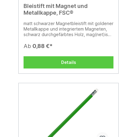
Bleistift mit Magnet und
Metallkappe, FSC®
matt schwarzer Magnetbleistift mit goldener
Metallkappe und integriertem Magneten,
schwarz durchgefärbtes Holz, mag(net)isch
anziehend 17,6 cm, gespitzt, FSC®
zertifiziert, Mine HB, finanzieller
Ab
0,88 €*
Klimabeitrag
Details