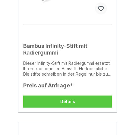
Bambus Infinity-Stift mit
Radiergummi
Dieser Infinity-Stift mit Radiergummi ersetzt
Ihren traditionellen Bleistift. Herkömmliche
Bleistifte schreiben in der Regel nur bis zu
etwa 200 Meter, aber dieser FSC®-Bambus
Infinity-Stift hat eine Schreiblänge von bis
Preis auf Anfrage*
zu etwa 20.000 Metern, da er eine
Graphitspitze verwendet, um eine
Graphitlinie zu erzeugen. Er schreibt nicht
Details
nur wie ein Bleistift, sie können Iher Notizen
auch wie gewohnt wegradieren.