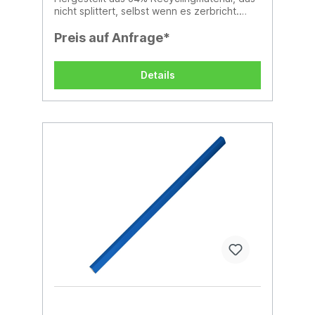
nicht splittert, selbst wenn es zerbricht.
Unempfindliche HB-Mine.MIX and Match
options in various colors and
Preis auf Anfrage*
components.Contact your supplier!
Details