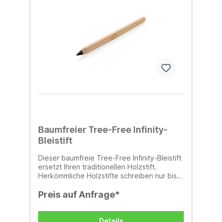
Baumfreier Tree-Free Infinity-
Bleistift
Dieser baumfreie Tree-Free Infinity-Bleistift
ersetzt Ihren traditionellen Holzstift.
Herkömmliche Holzstifte schreiben nur bis
etwa 200 Meter, aber dieser Tree-Free
Infinity Bleistift hat eine Schreiblänge von
Preis auf Anfrage*
bis zu etwa 20.000 Metern da er mit seiner
Graphitspitze, um eine Graphitlinie erzeugt.
Er schreibt wie ein Bleistift, und auch das
Details