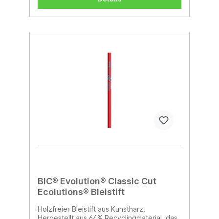
Geschriebene kann radiert werden. Er
funktioniert, indem er genau wie ein
normaler traditioneller Holzstift seine Spur
auf Papier hinterlässt, aber das Graphit
nutzt sich so langsam ab, dass es bis zu 100
mal länger hält als traditionelle Holzstifte!
BIC® Evolution® Classic Cut
Ecolutions® Bleistift
Holzfreier Bleistift aus Kunstharz.
Hergestellt aus 64% Recyclingmaterial, das