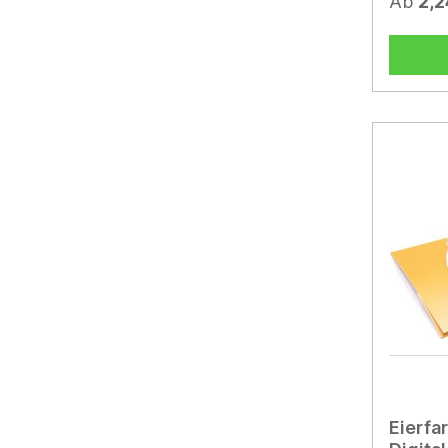
Ab
2,2
und Tonp
und ohne
Boden ver
dann zum
die Flow
oder mi
deren Bl
Schmette
freuen 
Original 
Werbeaufk
individu
angebrac
Eierfa