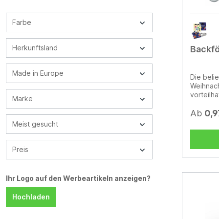
Farbe
Herkunftsland
Backf
Made in Europe
Die beli
Weihnach
vorteilh
Marke
Freude b
kann dur
Ab
0,9
Bedrucku
Meist gesucht
Das Best
erkennt,
das Back
Preis
noch att
sind aus
spülmasc
Ihr Logo auf den Werbeartikeln anzeigen?
Variatio
Hochladen