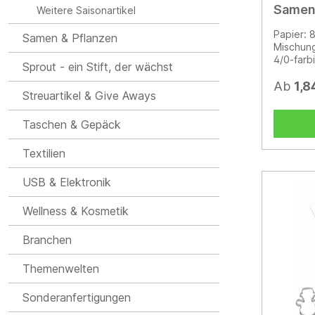
Samen
Weitere Saisonartikel
Papier:
Samen & Pflanzen
Mischun
4/0-farb
Sprout - ein Stift, der wächst
geschlos
Format)K
Ab
1,8
Streuartikel & Give Aways
eigenen 
werden.
auch Pik
Taschen & Gepäck
der Pfla
(4/0c): 
Textilien
eigenes 
senden S
USB & Elektronik
Samenpa
gewünsch
Wellness & Kosmetik
überprüf
auf Umse
Branchen
Themenwelten
Sonderanfertigungen