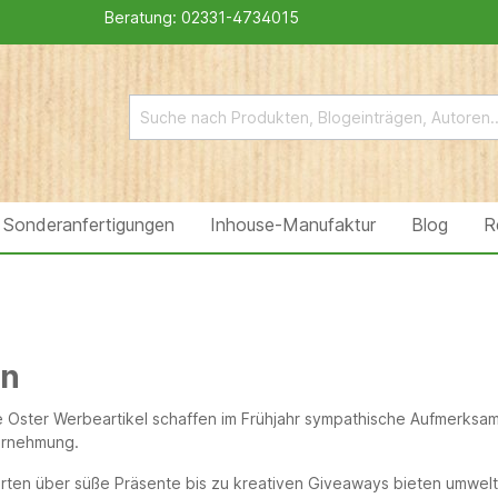
Beratung:
02331-4734015
Sonderanfertigungen
Inhouse-Manufaktur
Blog
R
rn
 Oster Werbeartikel schaffen im Frühjahr sympathische Aufmerksamk
rnehmung.
rten über süße Präsente bis zu kreativen Giveaways bieten umweltb